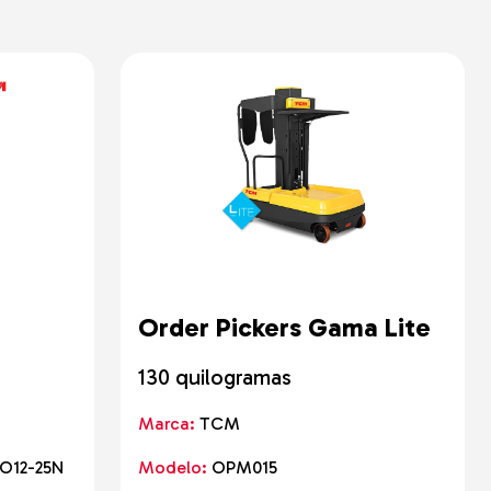
Order Pickers Gama Lite
s
130 quilogramas
Marca:
TCM
LO12-25N
Modelo:
OPM015