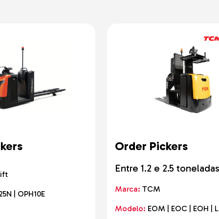
adoras
cos
is
de Gama
o o Terreno
e Solo e
do-o-Terreno
ckers
Order Pickers
Entre 1.2 e 2.5 tonelada
ift
Marca:
TCM
25N | OPH10E
Modelo:
EOM | EOC | EOH | 