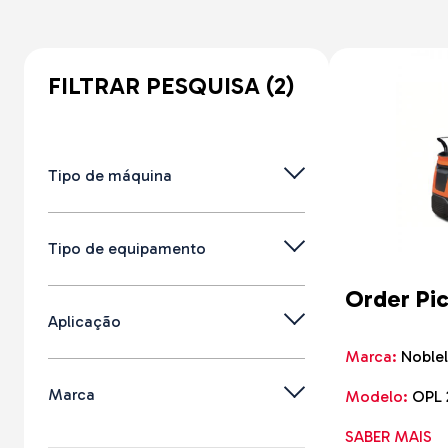
Autobetoneiras
Varredoras / Lav
Martelos Hidráuli
Rebocadores
Telescópicos
Soluções Especia
FILTRAR PESQUISA (2)
Compactadores 
Empilhadores Tod
Ligeira
Telescópicos 7
Compactadores d
Tipo de máquina
Asfalto
Empilhadores To
Qualquer
Tipo de equipamento
Usados
Order Pi
Agrícolas
Qualquer
Aplicação
Construção
Empilhadores Elétricos
Equipamento Florestal
Marca:
Noblel
Porta Paletes Elétricos
Movimentação De Cargas
Qualquer
Marca
Rebocadores
Modelo:
OPL 
Plataformas Elevatórias
Infraestruturas
Order Pickers
SABER MAIS
Estradas