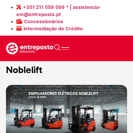
+351 211 559 599 * | assistencia-
em@entreposto.pt
Concessionários
Intermediação de Crédito
Home
>
Máquinas Novas
>
Noblelift
Noblelift