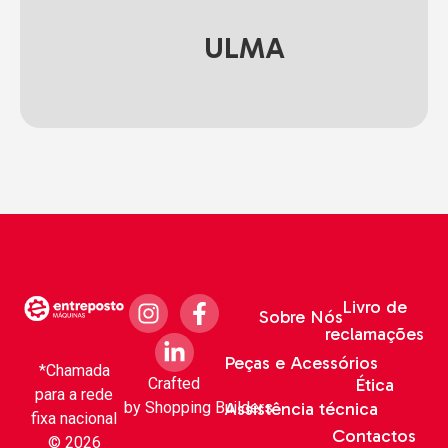
ULMA
Livro de
Sobre Nós
reclamações
Peças e Acessórios
*Chamada
Crafted
Ética
para a rede
by
Shopping Builders
Assistência técnica
fixa nacional
Contactos
© 2026