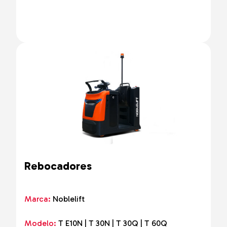
Rebocadores
Marca:
Noblelift
Modelo:
T E10N | T 30N | T 30Q | T 60Q