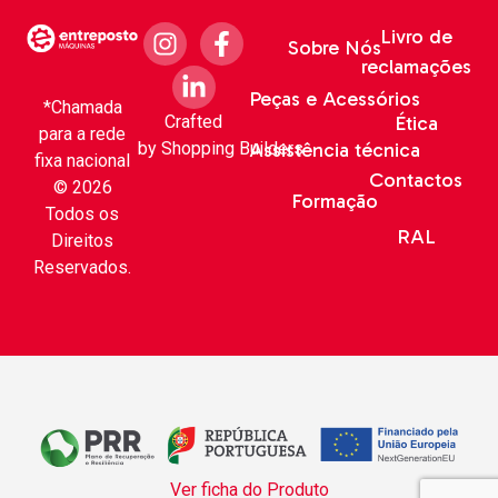
Livro de
Sobre Nós
reclamações
Peças e Acessórios
*Chamada
Crafted
Ética
para a rede
by
Shopping Builders
Assistência técnica
fixa nacional
Contactos
© 2026
Formação
Todos os
RAL
Direitos
Reservados.
Ver ficha do Produto