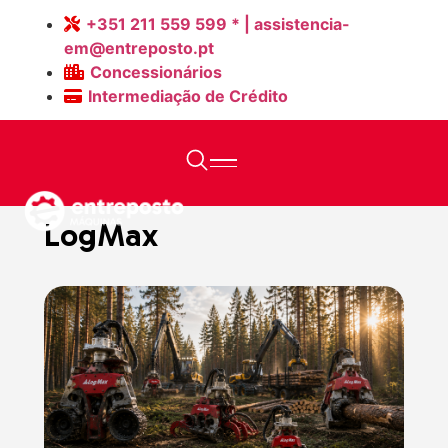
+351 211 559 599 * | assistencia-
em@entreposto.pt
Concessionários
Intermediação de Crédito
Home
>
Máquinas Novas
>
LogMax
LogMax