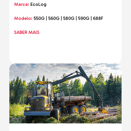
Marca:
EcoLog
Modelo:
550G | 560G | 580G | 590G | 688F
SABER MAIS