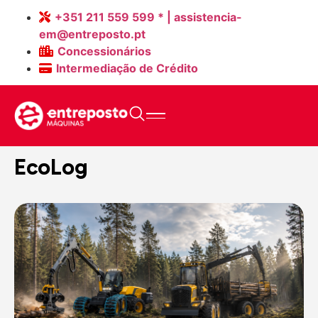
+351 211 559 599 * | assistencia-
em@entreposto.pt
Concessionários
Intermediação de Crédito
Home
>
Máquinas Novas
>
EcoLog
EcoLog