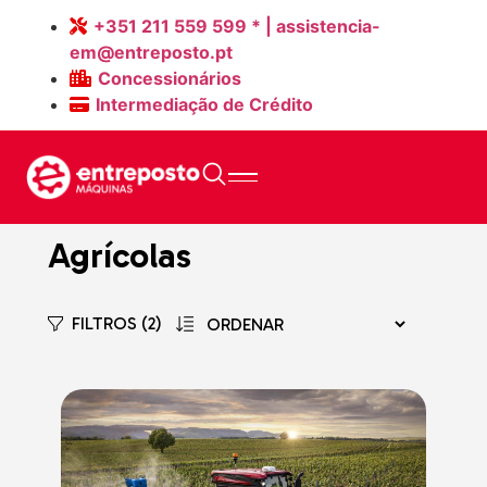
+351 211 559 599 * | assistencia-
em@entreposto.pt
Concessionários
Intermediação de Crédito
Home
>
Máquinas Novas
Agrícolas
FILTROS (2)