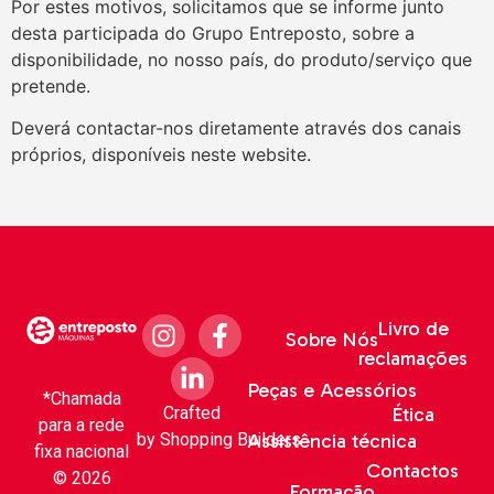
Por estes motivos, solicitamos que se informe junto
desta participada do Grupo Entreposto, sobre a
disponibilidade, no nosso país, do produto/serviço que
pretende.
Deverá contactar-nos diretamente através dos canais
próprios, disponíveis neste website.
Livro de
Sobre Nós
reclamações
Peças e Acessórios
*Chamada
Crafted
Ética
para a rede
by
Shopping Builders
Assistência técnica
fixa nacional
Contactos
© 2026
Formação