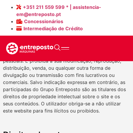
Conditions of Use
+351 211 559 599 * | assistencia-
em@entreposto.pt
Page
Concessionários
Intermediação de Crédito
Uso deste website
Este website deve ser utilizado unicamente para fins
pessoais. É proibida a sua modificação, reprodução,
distribuição, venda, ou qualquer outra forma de
divulgação ou transmissão com fins lucrativos ou
comerciais. Salvo indicação expressa em contrário, as
participadas do Grupo Entreposto são as titulares dos
direitos de propriedade intelectual sobre o site e os
seus conteúdos. O utilizador obriga-se a não utilizar
este website para fins ilícitos ou proibidos.