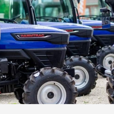
adoras
cos
is
de Gama
o o Terreno
e Solo e
do-o-Terreno