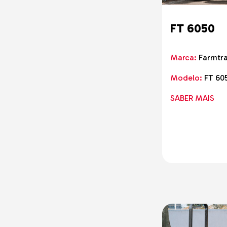
CAT
Eurocomach
FT 6050
Kubota
Fendt
Marca:
Farmtr
Still
Komatsu
Modelo:
FT 60
Kalmar
SABER MAIS
Unicarriers
Yanmar
Manitou
Same
New Holland
Bobcat
AUSA
CASE
Okada
Bell