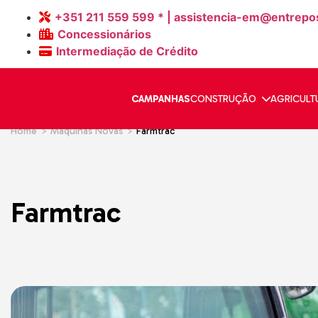
+351 211 559 599 * | assistencia-em@entrepo
Concessionários
Intermediação de Crédito
CAMPANHAS
CONSTRUÇÃO
AGRICULT
Home
>
Máquinas Novas
>
Farmtrac
Serviços
Categoria
Categoria
Categoria
Categoria
Assistência Técnica
Formação
Retroescavadora
Tratores Compac
Empilhadores Elét
Cabeças Process
Matrículas
Mini Pás Carrega
Tratores Convenc
Empilhadores Die
Máquinas de Cor
Farmtrac
Mini Escavadoras
Tratores Especial
Porta Paletes Elét
Escavadoras
Carregadores Fro
Stackers
Pás Carregadoras
Implementos
Order Pickers
Motoniveladoras
Ceifeiras
Retráteis
Dumpers
Telescópicos
Plataformas Teso