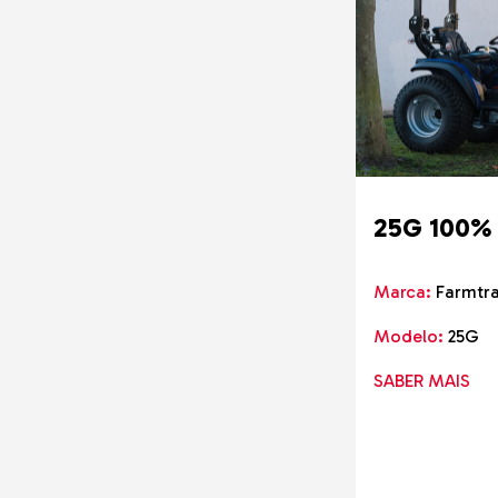
Davino
Branson
TCM
Hyundai Material Handling
Noblelift
Hubtex
ULMA
AIRO
25G 100% 
Case IH
EcoLog
Marca:
Farmtr
LogMax
Nardi-Alfaias
Modelo:
25G
TYM Tractors
SABER MAIS
Weycor
Farmtrac
Ammann
LGMG