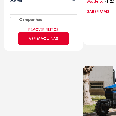
Marca
Modelo:
FT 22
Plataformas Elevatórias
Infraestruturas
SABER MAIS
Estradas
Qualquer
Campanhas
Logística
Todas
Floresta
REMOVER FILTROS
Liebherr
Reciclagem
VER MÁQUINAS
Volvo
Portos
Wacker Neuson
John Deere
Massey Ferguson
Toyota
Hitachi
Genie
JLG
Hyundai
Jungheinrich
Hidromek
Linde